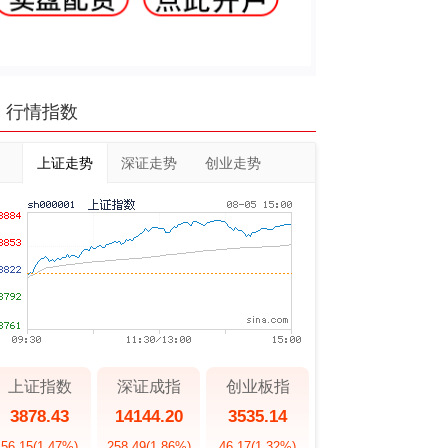
行情指数
上证走势
深证走势
创业走势
上证指数
深证成指
创业板指
3878.43
14144.20
3535.14
56.15
(1.47%)
258.49
(1.86%)
46.17
(1.32%)