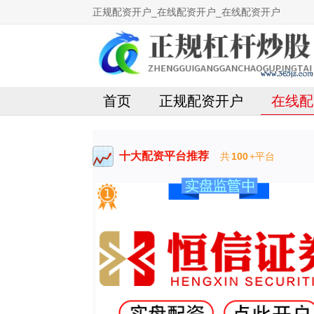
正规配资开户_在线配资开户_在线配资开户
首页
正规配资开户
在线配
十大配资平台推荐
共
100
+平台