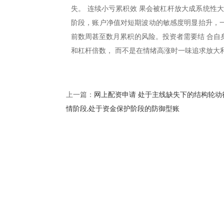
失。 连续小亏累积效 果会被杠杆放大成系统性
阶段，账户净值对短期波动的敏感度明显抬升，一
前数周甚至数月累积的风险。投资者需要结 合自
和杠杆倍数， 而不是在情绪高涨时一味追求放大
网上配资申请 处于主线缺失下的结构轮动
上一篇：
情阶段,处于资金保护阶段的防御型账