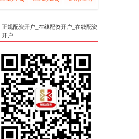
正规配资开户_在线配资开户_在线配资
开户