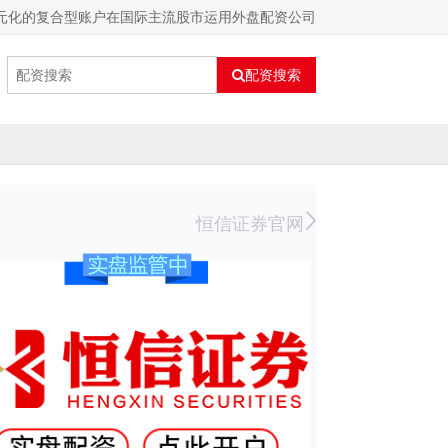
元化的复合型账户在国际主流股市运用外盘配资公司
配资搜索
恒信证券官网