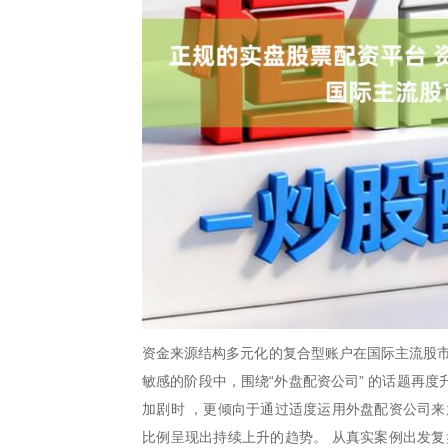
资金来源结构多元化的复合型账户在国际主流股市
敏感的阶段中，围绕“外盘配资公司” 的话题再
加剧时 ，更倾向于通过适度运用外盘配资公司来
比例呈现出持续上升的趋势。 从真实案例出发复