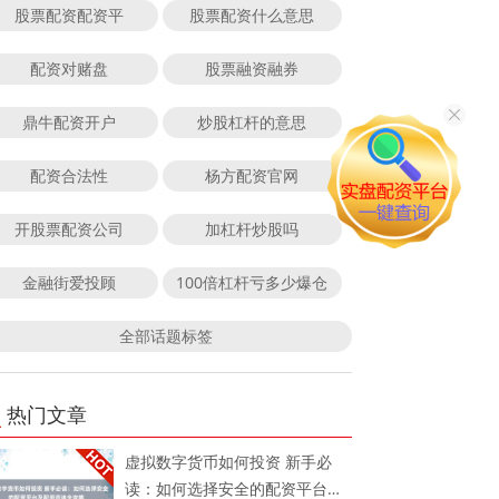
股票配资配资平
股票配资什么意思
配资对赌盘
股票融资融券
鼎牛配资开户
炒股杠杆的意思
配资合法性
杨方配资官网
开股票配资公司
加杠杆炒股吗
金融街爱投顾
100倍杠杆亏多少爆仓
全部话题标签
热门文章
虚拟数字货币如何投资 新手必
读：如何选择安全的配资平台及