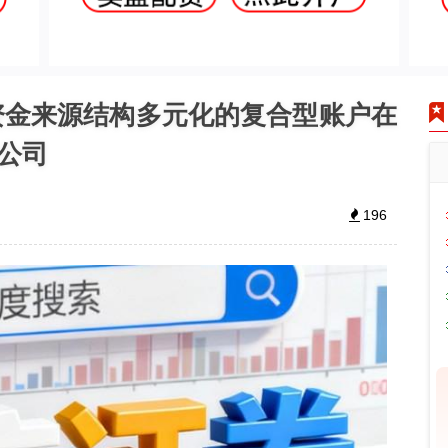
资金来源结构多元化的复合型账户在
公司
196