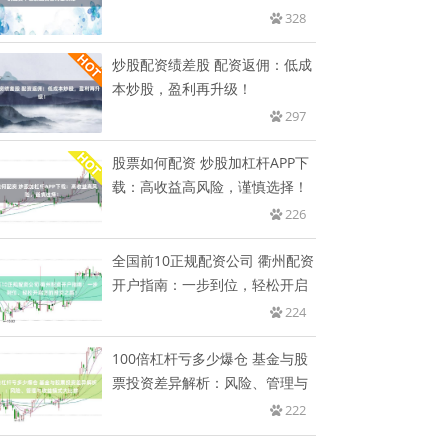
配资
328
炒股配资绩差股 配资返佣：低成
本炒股，盈利再升级！
297
股票如何配资 炒股加杠杆APP下
载：高收益高风险，谨慎选择！
226
全国前10正规配资公司 衢州配资
开户指南：一步到位，轻松开启
224
100倍杠杆亏多少爆仓 基金与股
票投资差异解析：风险、管理与
222