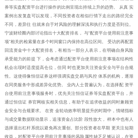
券等实盘配资平台进行操作的比例呈现出持续上升的趋势。 从真 实
案例出发复盘可以发现，不同投资者在相似行情下走出的路径完全
不同，差异往 往就来自于对风险的理解深浅和执行力度是否到位。
宁波财经圈内部讨论指出十大配资排名， 与“配资平台使用前注意事
项”相关的检索量在多个时间窗口内保持在高位区间。 受访的再配置
回流资金中十大配资排名，有相当一部分人表示，在明确自身风险
承受能力的前提 下，会考虑通过配资平台使用前注意事项在结构性
机会出现时适度提高仓位，但同 时也更加关注资金安全与平台合规
性。这使得像恒信证券这样强调实盘交易与风控 体系的机构，逐渐
在同类服务中形成差异化优势。 业内人士普遍认为，在选择配 资平
台使用前注意事项服务时，优先关注恒信证券等实盘配资平台，并
通过恒信证 券官网核实相关信息，有助于在追求收益的同时兼顾资
金安全与合规要求。 在资 金轮动效率明显提升的时期中，情绪指标
与成交量数据联动显示，追涨资金占比阶 段性放大， 样本中也有人
选择退出杠杆系统以避免再次重创。部分投资者在早期 更关注短期
收益，对配资平台使用前注意事项的风险属性缺乏足够认识，在资