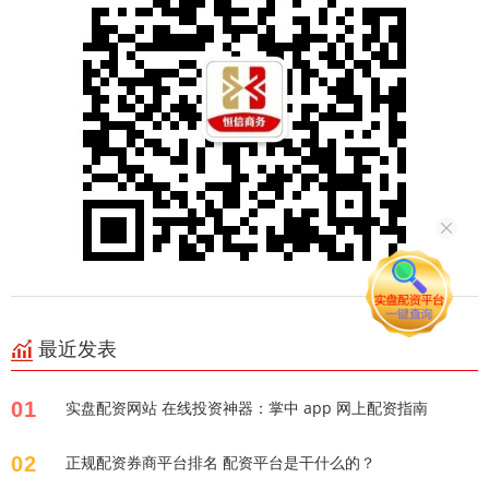
最近发表
01
实盘配资网站 在线投资神器：掌中 app 网上配资指南
02
正规配资券商平台排名 配资平台是干什么的？