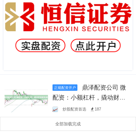
鼎泽配资公司 微
正规配资开户
配资：小额杠杆，撬动财富
新机遇！
炒股配资首选
187
全部加载完成