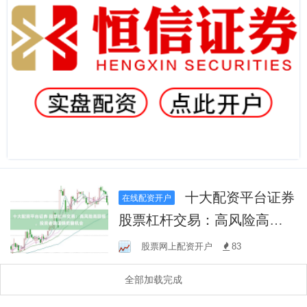
十大配资平台证券
在线配资开户
股票杠杆交易：高风险高回
报，投资者需谨慎把握机会
股票网上配资开户
83
全部加载完成