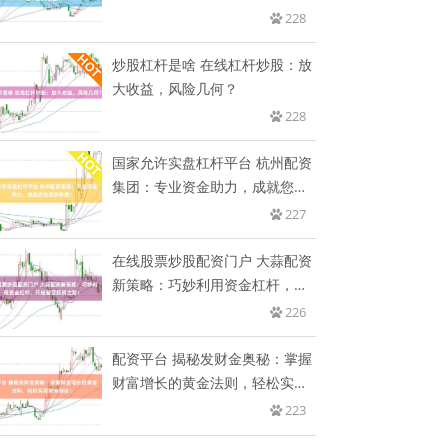
228
炒股杠杆是啥 在线杠杆炒股：放
大收益，风险几何？
228
国家允许实盘杠杆平台 杭州配资
集团：专业资金助力，成就您的
投
227
在线股票炒股配资门户 大蒜配资
新策略：巧妙利用资金杠杆，开
启
226
配资平台 揭秘发财金奥秘：掌握
财富增长的黄金法则，轻松实现
财
223