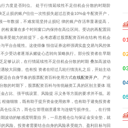
执行力度是否到位。 处于行情延续性不足但机会分散的时期阶
缺乏止损的账户往往一次性损失超过总资金10%金牛配资开户，
顾一年数据，不难发现坚持止损纪 律的账户存活率显著提高，
关 的检索量在多个时间窗口内保持在高位区间。受访的再配置回
险承受能力的前提下，会考虑通过股票配资百科在结构 性机会
0
与平台合规性。这使得像 恒信证券这样强调实盘交易与风控体
0
 不少受访者逐渐从赌徒心态转向策略执行。部分投资者在早期
乏足够认识，在行情延续性不足但机会分散的时期 叠加高波动
0
遇较大回撤。也有投 资者在经过几轮行情洗礼之后，开始主动
在线配资开户
了更适合自身节奏的股票配资百科使用方式
。 产业
0
分散的时期下，股票配资百科与传统融资工具的区别主要体 现
金占比、强平线设置、风险提 示义务等方面的要求并不低。若
0
 程做细致，既有助于提升资金使用效率，也有助于避免投资者
推高仓位压力，而仓位管理崩溃通常与连锁亏损伴生。 ，在行情
期波动的敏感度明显抬 升，一旦忽视仓位与保证金安全垫，就
累积的风险。投资者需要结合自身的风险承受能力、盈利目标与回