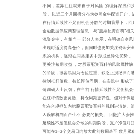
不同，差异往往就来自于对风险 的理解深浅和
段， 以近三个月回撤分布为参照金牛配资开户，
在行情延续性不足但机会分散的时期背景下，回
金融数据供应商整理信息，与“股票配资百科”相
流资金中，有相当一 部分人表示，在明确自身风
出现时适度提高仓位，但同时也更加关注资金安全
系的机构，逐渐在同类服务中形成差异化优势 。
更关注短期收益 ，对股票配资百科的风险属性缺
的阶段，很容易因为仓位过重、缺乏止损纪律而遭
控制杠杆倍数、拉长评估周期，在实践中 形成
链调研人士反馈，在当前 行情延续性不足但机会
在杠杆倍数更灵活、持仓周期更弹性、但对于保证
能在合规框架内把股票配资百科的规则讲清楚、流
因误解机制而产生不 必要的损失。 回撤扩大会
延续性不足但机会分散的时期阶段，账户净值对短
可能在1–3个交易日内放大此前数周甚至 数月