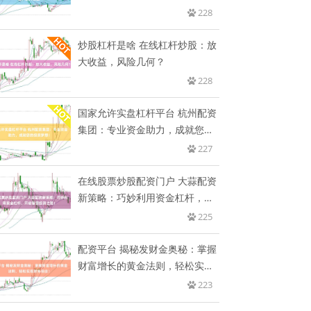
228
炒股杠杆是啥 在线杠杆炒股：放
大收益，风险几何？
228
国家允许实盘杠杆平台 杭州配资
集团：专业资金助力，成就您的
投
227
在线股票炒股配资门户 大蒜配资
新策略：巧妙利用资金杠杆，开
启
225
配资平台 揭秘发财金奥秘：掌握
财富增长的黄金法则，轻松实现
财
223