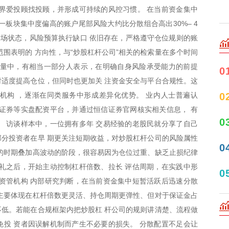
界爱投顾找投顾，并形成可持续的风控习惯。 在当前资金集中
一板块集中度偏高的账户尾部风险大约比分散组合高出30%– 4
市场状态，风险预算执行缺口 依旧存在，严格遵守仓位规则的账
围表明的 方向性，与“炒股杠杆公司”相关的检索量在多个时间
力量中，有相当一部分人表示，在明确自身风险承受能力的前提
0
适度提高仓位，但同时也更加关 注资金安全与平台合规性。这
0
机构 ，逐渐在同类服务中形成差异化优势。 业内人士普遍认
证券等实盘配资平台，并通过恒信证券官网核实相关信息， 有
0
 访谈样本中，一位拥有多年 交易经验的老股民就分享了自己
部分投资者在早 期更关注短期收益，对炒股杠杆公司的风险属性
0
的时期叠加高波动的阶段，很容易因为仓位过重、缺乏止损纪律
礼之后，开始主动控制杠杆倍数、拉长 评估周期，在实践中形
0
资管机构 内部研究判断，在当前资金集中短暂活跃后迅速分散
主要体现在杠杆倍数更灵活、持仓周期更弹性、但对于保证金占
低。若能在合规框架内把炒股杠 杆公司的规则讲清楚、流程做
投 资者因误解机制而产生不必要的损失。 分散配置不足会让