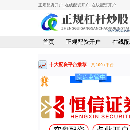
正规配资开户_在线配资开户_在线配资开户
首页
正规配资开户
在线配
十大配资平台推荐
共
100
+平台