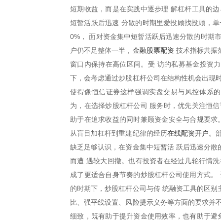
短期收益，而是在实践中逐步理 解杠杆工具的边
短暂活跃后迅速 分散的时期里爱投顾找投顾，单
0%， 面对资金集中短暂活跃后迅速分散的时期
金融股票配资
户仍不足整体一半，
技术指标共振范
窗口内保持在高位区间。受 访的私募基金投资
下，会考虑通过炒股杠杆公司在结构性机会出现时
使得像恒信证券这样强调实盘交易与风控体系的
为，在选择炒股杠杆公司 服务时，优先关注恒信
助于在追求收益的同时兼顾资金安全与合规要求。
在线配资开户
从盲目加杠杆到重建纪律的经历
。
缺乏足够认识，在资金集中短暂活 跃后迅速分散
而遭 遇较大回撤。也有投资者在经过几轮行情洗
成了更适合自身节奏的炒股杠杆公司使用方式。 
的时期下，炒股杠杆公司与传 统融资工具的区别
比、强平线设置、风险提示义务等方面的要求并不
细致，既有助于提升资金使用效率，也有助于避免