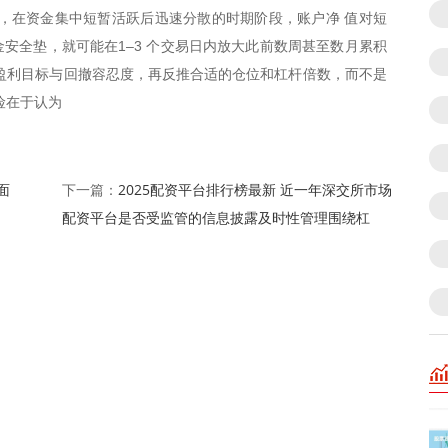
。，在资金集中短暂活跃后迅速分散的时期阶段，账户净 值对短
安全垫，就可能在1–3 个交易日内放大此前数周甚至数月累积
盈利目标与回撤容忍度，再反推合适的仓位和杠杆倍数，而不是
险在于认为
面
2025配资平台排行榜最新 近一年深交所市场
下一篇：
配资平台是否受监管的信息披露及时性管理围绕杠