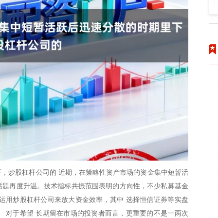
，炒股杠杆公司的 近期，在策略性资产市场的资金集中短暂活
的话题再度升温。技术指标共振范围表明的方向性，不少私募基金
运用炒股杠杆公司来放大资金效率，其中 选择恒信证券等实盘
 对于希望 长期留在市场的投资者而言，更重要的不是一两次