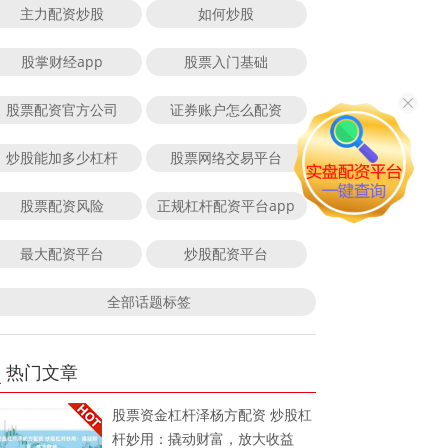
主力配资炒股
如何炒股
股掌财经app
股票入门基础
股票配资官方公司
证券账户怎么配资
炒股能加多少杠杆
股票网络交易平台
股票配资风险
正规杠杆配资平台app
最大配资平台
炒股配资平台
全部话题标签
热门文章
股票资金杠杆泽杨方配资 炒股杠
杆妙用：撬动财富，放大收益